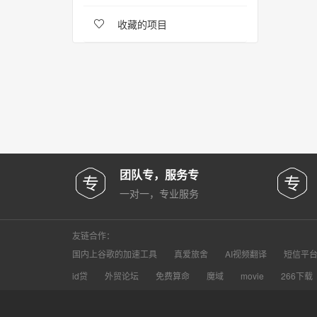
收藏的项目
团队专，服务专
一对一，专业服务
友链合作：
国内上谷歌的加速工具
真爱旅舍
AI视频翻译
短信平
id贷
外贸论坛
免费算命
魔域
movie
266下载