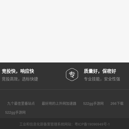
竞投快，响应快
质量好，保密好
竞投高效，选标快捷
专业技能，安全性强
台
九个最佳里番站点
最好用的上外网加速器
522gg手游网
266下载
522gg手游网
工业和信息化部备案管理系统网站：粤ICP备19096949号-1