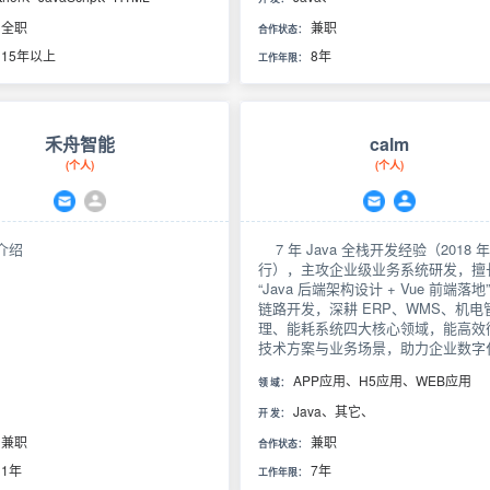
机图形学知识。擅长Web端图形领
全职
兼职
通 WebGL、WebGpu 编程知
合作状态：
能力，对 Three.js、
15年以上
8年
工作年限：
s、Cesium.js 等框架源码有深入
解工业仿真，熟悉flexsim、
io、anylogic，plantsimulation。
好的沟通理解能力、团队协作能力
禾舟智能
calm
决实现过程中的技术难题，确保产
(个人)
(个人)
的顺利实施和技术方案的优化。 关
技术发展，参与多个技术预研与前
落
介绍
7 年 Java 全栈开发经验（2018 
行），主攻企业级业务系统研发，擅
“Java 后端架构设计 + Vue 前端落地”
链路开发，深耕 ERP、WMS、机电
理、能耗系统四大核心领域，能高效
技术方案与业务场景，助力企业数字
地。 曾主导 / 核心参与大型制造企业
APP应用、H5应用、WEB应用
领 域：
ERP（支撑日均 10 万 + 订单）、
储 WMS（拣货效率提升 25%）、
Java、其它、
开 发：
电管理系统（设备故障率降 30%）
兼职
兼职
能耗监测系统（分钟级数据采集，准
合作状态：
99.9%）等项目，能从需求分析到上
1年
7年
工作年限：
维全流程推进，解决 “库存超卖”“跨