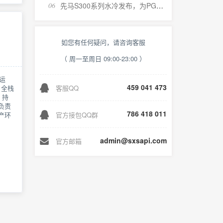
06
先马S300系列水冷发布，为PG丧尸大作战而生的电竞装备
如您有任何疑问，请咨询客服
（ 周一至周日 09:00-23:00 ）
运
459 041 473
、全栈
客服QQ
，持
负责
786 418 011
官方接包QQ群
产环
admin@sxsapi.com
官方邮箱