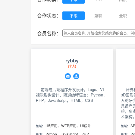
合作状态：
不限
兼职
全职
会员名称：
rybby
(个人)
前端与后端程序开发设计，Logo、VI
计算机
视觉形象设计，精通编程语言：Python，
3D图
PHP，JavaScript，HTML，CSS
入的研
具备产
验，负
术架构
发经验，
H5应用、WEB应用、UI设计
A
领 域：
领 域：
，掌握
（pyt
Python、JavaScript、PHP
Py
开 发：
开 发：