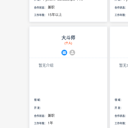
解计算
兼职
域开发，精
合作状态：
合作状态：
识,具备 Shader 编写
15年以上
工作年限：
工作年限：
Babylon.j
研究。了
factory
具有良
大斗师
强。解
(个人)
品规划
注前沿
沿方案
暂无介绍
暂无
领 域：
领 域：
开 发：
开 发：
兼职
合作状态：
合作状态：
1年
工作年限：
工作年限：