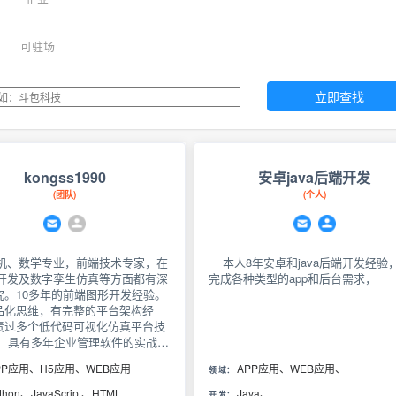
可驻场
立即查找
kongss1990
安卓java后端开发
(团队)
(个人)
、数学专业，前端技术专家，在
本人8年安卓和java后端开发经验
形开发及数字孪生仿真等方面都有深
完成各种类型的app和后台需求，
究。10多年的前端图形开发经验。
品化思维，有完整的平台架构经
责过多个低代码可视化仿真平台技
。 具有多年企业管理软件的实战开
熟悉主流前端框架 React、Vue
PP应用、H5应用、WEB应用
APP应用、WEB应用、
领 域：
主流服务开发语言及框架
hon、nodejs）。数学基础扎实，了
thon、JavaScript、HTML
Java、
开 发：