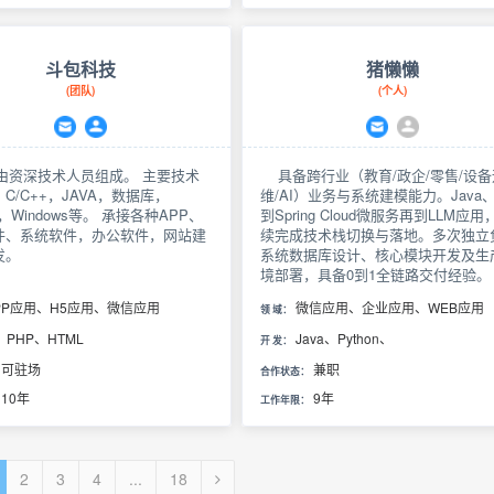
据同步” 等实际业务问题。
斗包科技
猪懒懒
(团队)
(个人)
资深技术人员组成。 主要技术
具备跨行业（教育/政企/零售/设备
C/C++，JAVA，数据库，
维/AI）业务与系统建模能力。Java
id，Windows等。 承接各种APP、
到Spring Cloud微服务再到LLM应用
件、系统软件，办公软件，网站建
续完成技术栈切换与落地。多次独立
发。
系统数据库设计、核心模块开发及生
境部署，具备0到1全链路交付经验。
PP应用、H5应用、微信应用
微信应用、企业应用、WEB应用
领 域：
、PHP、HTML
Java、Python、
开 发：
可驻场
兼职
合作状态：
10年
9年
工作年限：
2
3
4
...
18