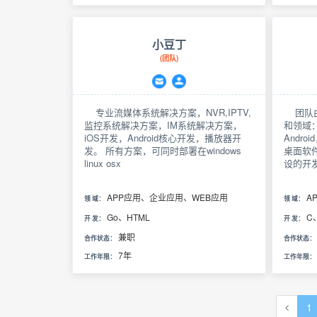
小豆丁
(团队)
专业流媒体系统解决方案，NVR,IPTV,
团队由
监控系统解决方案，IM系统解决方案，
和领域：
iOS开发，Android核心开发，播放器开
Andro
发。 所有方案，可同时部署在windows
桌面软
linux osx
设的开
APP应用、企业应用、WEB应用
A
领 域：
领 域：
Go、HTML
C
开 发：
开 发：
兼职
合作状态：
合作状态：
7年
工作年限：
工作年限：
1