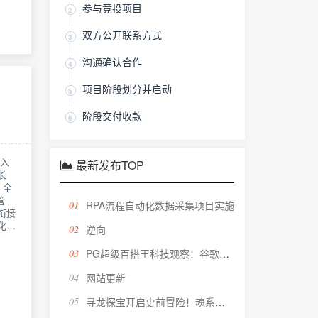
参与竞投项目
2
双方公开联系方式
3
沟通确认合作
4
项目阶段划分并启动
5
阶段交付收款
6
年入
最新发布TOP
长
 全
管
01
RPA流程自动化数据采集项目实施
衔接
化落
02
逆向
智能仓
03
PG超级百搭王科技观察：谷歌研发新AI芯片，或告别台积电封装
工业机
、园区
04
网站更新
确率
05
寻龙探宝开启史前冒险！魂系动作RPG《这龙带刀》正式上线
线运
系统数