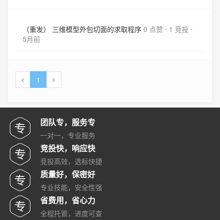
（重发） 三维模型外包切面的求取程序
0 点赞
⋅
1 竞投
⋅
5月前
1
团队专，服务专
一对一，专业服务
竞投快，响应快
竞投高效，选标快捷
质量好，保密好
专业技能，安全性强
省费用，省心力
全程托管，进度可查