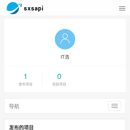
IT浩
1
0
发布项目
竞投项目
导航
Toggle
navigati
发布的项目