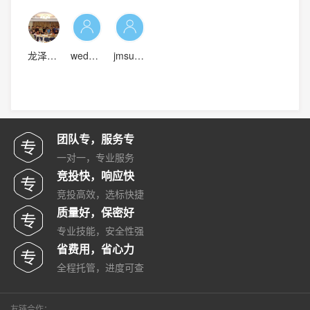
龙泽网络
wedoon
jmsuperstar
团队专，服务专
一对一，专业服务
竞投快，响应快
竞投高效，选标快捷
质量好，保密好
专业技能，安全性强
省费用，省心力
全程托管，进度可查
友链合作：