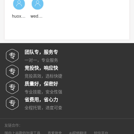
huoxiaowei
wedoon
团队专，服务专
一对一，专业服务
竞投快，响应快
竞投高效，选标快捷
质量好，保密好
专业技能，安全性强
省费用，省心力
全程托管，进度可查
友链合作：
国内上谷歌的加速工具
真爱旅舍
AI视频翻译
短信平台