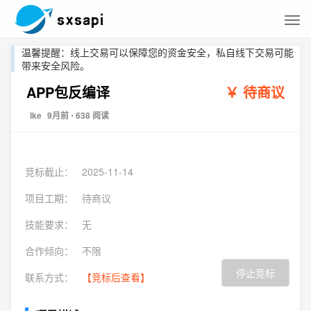
温馨提醒：线上交易可以保障您的资金安全，私自线下交易可能
带来安全风险。
APP包反编译
￥ 待商议
lke
9月前
⋅ 638 阅读
竞标截止：
2025-11-14
项目工期：
待商议
技能要求：
无
合作倾向：
不限
停止竞标
联系方式：
【竞标后查看】