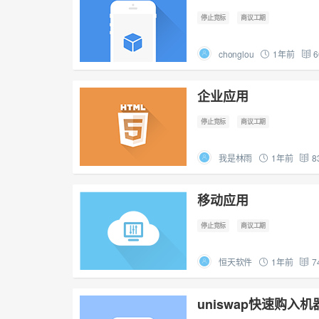
停止竞标
商议工期
chonglou
1年前
6
企业应用
停止竞标
商议工期
我是林雨
1年前
8
移动应用
停止竞标
商议工期
恒天软件
1年前
7
uniswap快速购入机