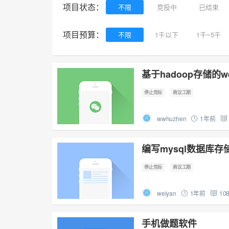
项目状态：
不限
竞投中
已结束
项目预算：
不限
1千以下
1千~5千
基于hadoop存储的
停止竞标
商议工期
wwhuzhen
1年前
编写mysql数据库
停止竞标
商议工期
weiyan
1年前
10
手机做题软件