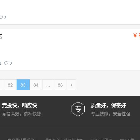
3
信
2
0
82
83
84
...
86
竞投快，响应快
质量好，保密好
竞投高效，选标快捷
专业技能，安全性强