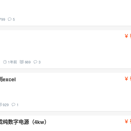
799
5
司
1年前
669
3
xcel
929
1
纯数字电源（4kw）