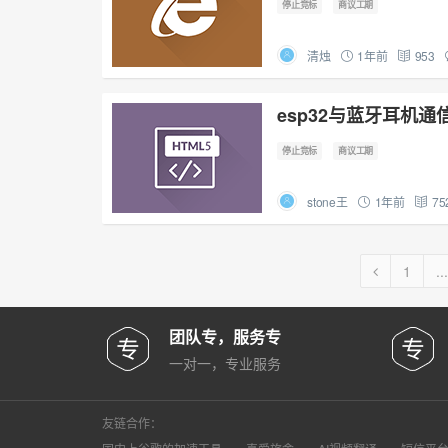
停止竞标
商议工期
清烛
1年前
953
esp32与蓝牙耳机通
停止竞标
商议工期
stone王
1年前
75
1
...
团队专，服务专
一对一，专业服务
友链合作：