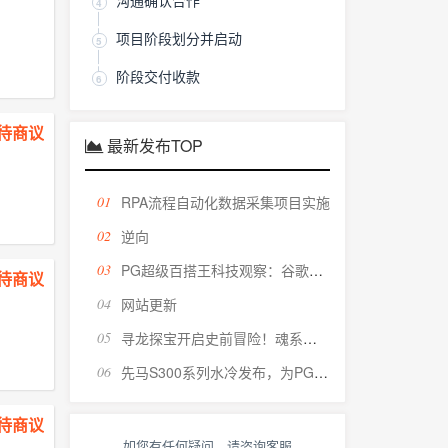
沟通确认合作
4
项目阶段划分并启动
5
阶段交付收款
6
￥ 待商议
最新发布TOP
01
RPA流程自动化数据采集项目实施
02
逆向
03
PG超级百搭王科技观察：谷歌研发新AI芯片，或告别台积电封装
￥ 待商议
04
网站更新
05
寻龙探宝开启史前冒险！魂系动作RPG《这龙带刀》正式上线
06
先马S300系列水冷发布，为PG丧尸大作战而生的电竞装备
￥ 待商议
如您有任何疑问，请咨询客服