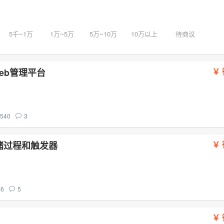
5千~1万
1万~5万
5万~10万
10万以上
待商议
web管理平台
540
3
存储过程和触发器
86
5