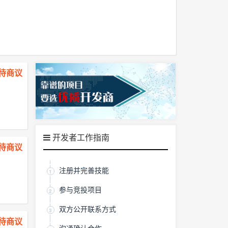
￥ 待商议
开发者工作指南
￥ 待商议
注册并完善技能
1
参与竞投项目
2
双方公开联系方式
3
￥ 待商议