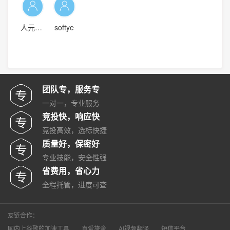
人元科技
softye
团队专，服务专
一对一，专业服务
竞投快，响应快
竞投高效，选标快捷
质量好，保密好
专业技能，安全性强
省费用，省心力
全程托管，进度可查
友链合作：
国内上谷歌的加速工具
真爱旅舍
AI视频翻译
短信平台