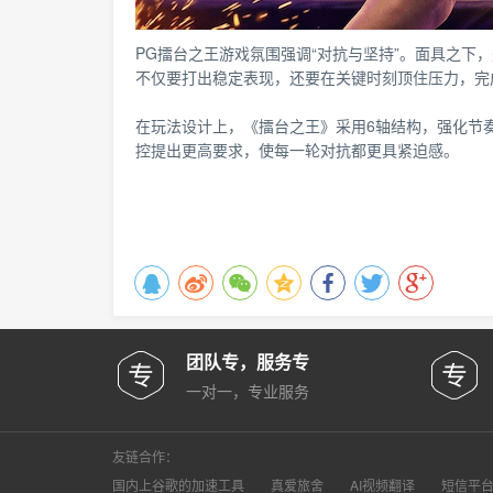
PG擂台之王游戏氛围强调“对抗与坚持”。面具之
不仅要打出稳定表现，还要在关键时刻顶住压力，
在玩法设计上，《擂台之王》采用6轴结构，强化节
控提出更高要求，使每一轮对抗都更具紧迫感。
团队专，服务专
一对一，专业服务
友链合作：
国内上谷歌的加速工具
真爱旅舍
AI视频翻译
短信平