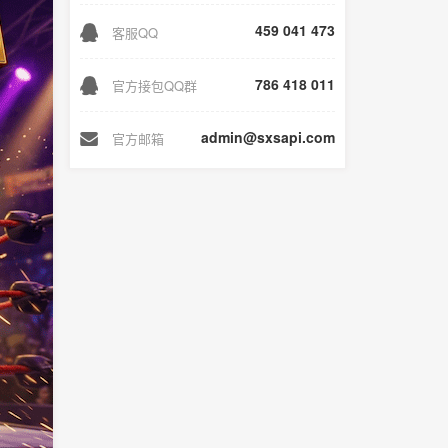
459 041 473
客服QQ
786 418 011
官方接包QQ群
admin@sxsapi.com
官方邮箱