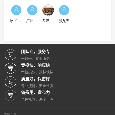
lykj0317
广州众原
龙泽网络
涨九天
团队专，服务专
一对一，专业服务
竞投快，响应快
竞投高效，选标快捷
质量好，保密好
专业技能，安全性强
省费用，省心力
全程托管，进度可查
友链合作：