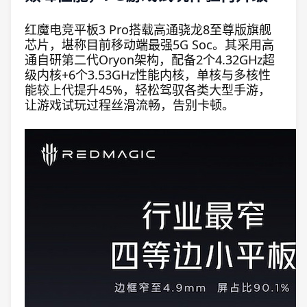
红魔电竞平板3 Pro搭载高通骁龙8至尊版旗舰
芯片，堪称目前移动端最强5G Soc。其采用高
通自研第二代Oryon架构，配备2个4.32GHz超
级内核+6个3.53GHz性能内核，单核与多核性
能较上代提升45%，轻松驾驭各类大型手游，
让游戏试玩过程丝滑流畅，告别卡顿。