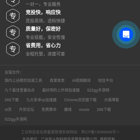
一对一，专业服务
竞投快，响应快
竞投高效，选标快捷
质量好，保密好
专业技能，安全性强
省费用，省心力
全程托管，进度可查
友链合作：
国内上谷歌的加速工具
真爱旅舍
AI视频翻译
短信平台
九个最佳里番站点
最好用的上外网加速器
522gg手游网
266下载
九大安卓vp加速器
Chrome浏览器下载
大福博客
id贷
外贸论坛
免费算命
魔域
movie
266下载
522gg手游网
工业和信息化部备案管理系统网站：粤ICP备19096949号-1
主办单位：广州市斗包科技信息服务有限公司 · 版权所有 ·